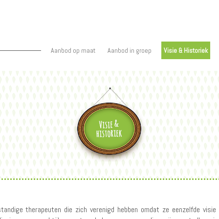
Main
Aanbod op maat
Aanbod in groep
Visie & Historiek
navigation
standige therapeuten die zich verenigd hebben omdat ze eenzelfde visie 