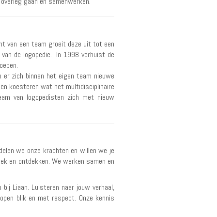
in overleg gaan en samenwerken.
ht van een team groeit deze uit tot een
 van de logopedie. In 1998 verhuist de
roepen.
n er zich binnen het eigen team nieuwe
ën koesteren wat het multidisciplinaire
 team van logopedisten zich met nieuw
undelen we onze krachten en willen we je
zoek en ontdekken. We werken samen en
bij Liaan. Luisteren naar jouw verhaal,
open blik en met respect. Onze kennis