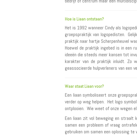
bedrijf of centrum maar een multidisci
Hoe is Liaan ontstaan?
Het is 1992 wanneer Cindy als logopedi
groepspraktijk van logopedisten. Geli
praktijk naar hartje Scherpenheuvel waa
Hoewel de praktijk ingebed is in een 
ideeën die steeds meer kansen tot invu
karakter van de praktijk inluidt. Zo
geassocieerde hulpverleners van een ver
Waar staat Liaan voor?
Een liaan symboliseert onze groepsprakt
verder op weg helpen. Het logo symbo
ontplooien. Wie weet of onze wegen elk
Een liaan zit vol beweging en straalt 
samen een probleem of vraag ontrafel
gebruiken om samen een oplossing te vi