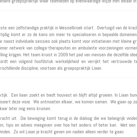
plinaire groepspraktijk waar teamleden op evenwaardige wijze met elkaar 
ste een zelfstandige praktijk in Messelbroek start. Overtuigd van de krac
jktijdig komt er zo de kans om meer te specialiseren in bepaalde domeinen
r naast individuele sessies ook plaats komt voor initiatieven met kleine g
ruimer netwerk van collega-therapeuten en ambulante voorzieningen vorme
lling krijgen. Het team kruist in 2009 het pad van mensen die dezelfde idee
 wordt een volgend hoofdstuk werkelijkheid en verrijkt het vertrouwde
schillende discipline, voortaan als groepspraktijk Liaan.
ijk. Een liaan zoekt en biedt houvast en blijft altijd groeien. In Liaan b
liseert deze visie. We ontmoeten elkaar, we komen samen. We gaan op 
aar later nog eens kruisen.
kracht uit. Die beweging komt terug in de dialoog die we belangrijk vinden 
en, tips en advies meegeven over hoe het anders of beter kan. Met een 
nden. Zo wil Liaan je kracht geven om nadien alleen verder te gaan.