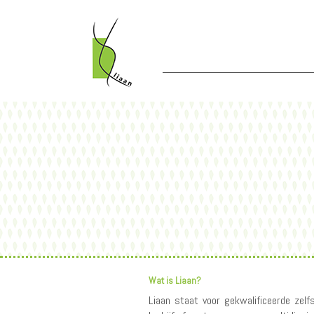
Overslaan
en
naar
de
inhoud
gaan
Wat is Liaan?
Liaan staat voor gekwalificeerde zelf