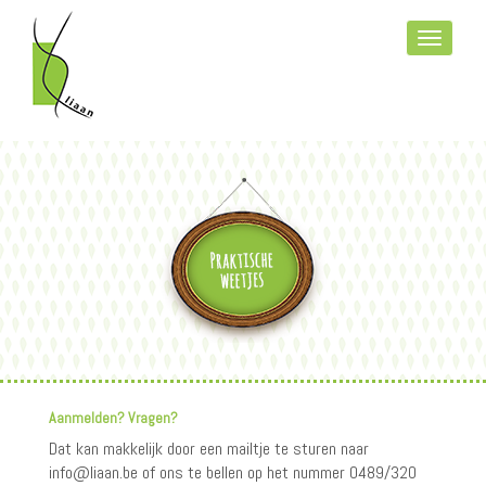
Overslaan
en
Toggle
naar
navigati
de
inhoud
gaan
Aanmelden? Vragen?
Dat kan makkelijk door een mailtje te sturen naar
info@liaan.be of ons te bellen op het nummer 0489/320