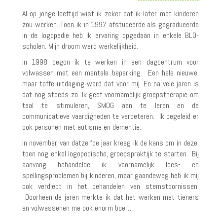
Al op jonge leeftijd wist ik zeker dat ik later met kinderen
zou werken. Toen ik in 1997 afstudeerde als gegradueerde
in de logopedie heb ik ervaring opgedaan in enkele BLO-
scholen. Mijn droom werd werkelijkheid.
In 1998 begon ik te werken in een dagcentrum voor
volwassen met een mentale beperking. Een hele nieuwe,
maar toffe uitdaging werd dat voor mij. En na vele jaren is
dat nog steeds zo. Ik geef voornamelijk groepstherapie om
taal te stimuleren, SMOG aan te leren en de
communicatieve vaardigheden te verbeteren. Ik begeleid er
ook personen met autisme en dementie.
In november van datzelfde jaar kreeg ik de kans om in deze,
toen nog enkel logopedische, groepspraktijk te starten. Bij
aanvang behandelde ik voornamelijk lees- en
spellingsproblemen bij kinderen, maar gaandeweg heb ik mij
ook verdiept in het behandelen van stemstoornissen.
Doorheen de jaren merkte ik dat het werken met tieners
en volwassenen me ook enorm boeit.