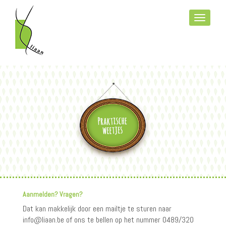
Overslaan
en
Toggle
naar
navigati
de
inhoud
gaan
Aanmelden? Vragen?
Dat kan makkelijk door een mailtje te sturen naar
info@liaan.be of ons te bellen op het nummer 0489/320